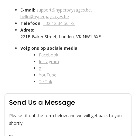
E-mail:
support@hyperpaysages.be
,
hello@hyperpaysages.be
Telefoon:
+32 12 34 56 78
Adres:
221B Baker Street, Londen, VK NW1 6XE
Volg ons op sociale media:
Facebook
Instagram
X
YouTube
TikTok
Send Us a Message
Please fill out the form below and we will get back to you
shortly.