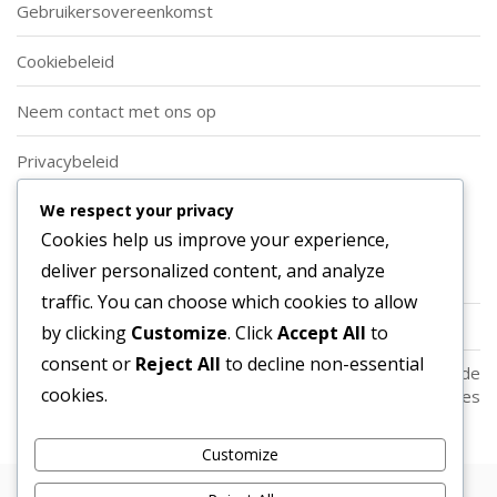
Gebruikersovereenkomst
Cookiebeleid
Neem contact met ons op
Privacybeleid
We respect your privacy
Categorieën
Cookies help us improve your experience,
deliver personalized content, and analyze
Soorten Aanvallende Voetbalformaties
traffic. You can choose which cookies to allow
Spelersrollen in Aanvallende Voetbalformaties
by clicking
Customize
. Click
Accept All
to
consent or
Reject All
to decline non-essential
Strategische Toepassingen van Aanvallende
cookies.
Voetbalformaties
Customize