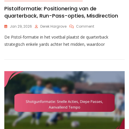
Pistolformatie: Positionering van de
quarterback, Run-Pass-opties, Misdirection
On
Jan 29, 2026
Derek Hargrove
Comment
Pistolformatie:
De Pistol-formatie in het voetbal plaatst de quarterback
Positionering
Van
strategisch enkele yards achter het midden, waardoor
De
Quarterback,
Run-
Pass-
Opties,
Misdirection