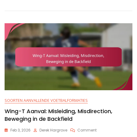
Read
Options,
Defensieve
Uitdagingen
SOORTEN AANVALLENDE VOETBALFORMATIES
Wing-T Aanval: Misleiding, Misdirection,
Beweging in de Backfield
On
Feb 3, 2026
Derek Hargrove
Comment
Wing-