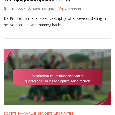
On
Feb 3, 2026
Derek Hargrove
Comment
Pro
De Pro Set-formatie is een veelzijdige offensieve opstelling in
Set
Formatie:
het voetbal die twee running backs
Gebalanceerde
Aanval,
Veelzijdigheid,
Speleruitlijning
SOORTEN AANVALLENDE VOETBALFORMATIES