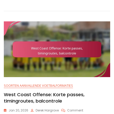
Verspreid
Concepten,
Snelle
Releases,
Ontvanger
Routes
SOORTEN AANVALLENDE VOETBALFORMATIES
West Coast Offense: Korte passes,
timingroutes, balcontrole
On
Jan 20, 2026
Derek Hargrove
Comment