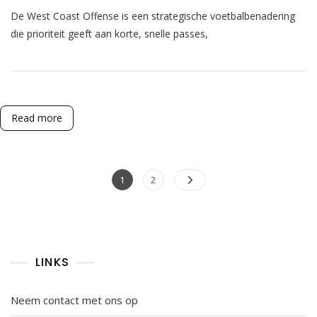
West
De West Coast Offense is een strategische voetbalbenadering
Coast
Offense:
die prioriteit geeft aan korte, snelle passes,
Korte
Passes,
Timingroutes,
Balcontrole
Read more
Posts
Page
Page
1
2
pagination
LINKS
Neem contact met ons op