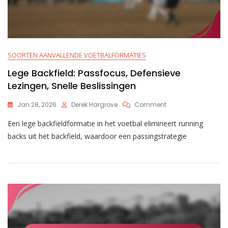
SOORTEN AANVALLENDE VOETBALFORMATIES
Lege Backfield: Passfocus, Defensieve
Lezingen, Snelle Beslissingen
On
Jan 28, 2026
Derek Hargrove
Comment
Lege
Een lege backfieldformatie in het voetbal elimineert running
Backfield:
Passfocus,
backs uit het backfield, waardoor een passingstrategie
Defensieve
Lezingen,
Snelle
Beslissingen