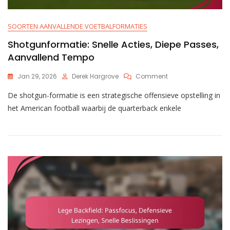
SOORTEN AANVALLENDE VOETBALFORMATIES
Shotgunformatie: Snelle Acties, Diepe Passes,
Aanvallend Tempo
On
Jan 29, 2026
Derek Hargrove
Comment
Shotgunformatie:
De shotgun-formatie is een strategische offensieve opstelling in
Snelle
Acties,
het American football waarbij de quarterback enkele
Diepe
Passes,
Aanvallend
Tempo