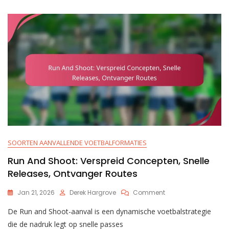
Blokkeringsschema
SOORTEN AANVALLENDE VOETBALFORMATIES
Run And Shoot: Verspreid Concepten, Snelle
Releases, Ontvanger Routes
On
Jan 21, 2026
Derek Hargrove
Comment
Run
De Run and Shoot-aanval is een dynamische voetbalstrategie
And
Shoot:
die de nadruk legt op snelle passes