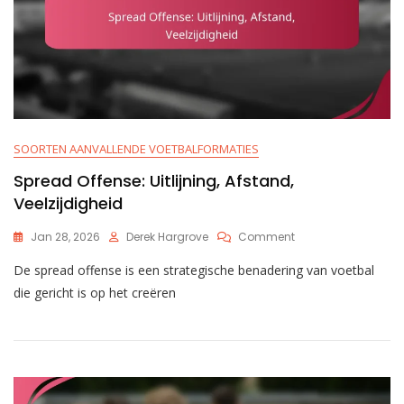
SOORTEN AANVALLENDE VOETBALFORMATIES
Spread Offense: Uitlijning, Afstand,
Veelzijdigheid
On
Jan 28, 2026
Derek Hargrove
Comment
Spread
De spread offense is een strategische benadering van voetbal
Offense:
Uitlijning,
die gericht is op het creëren
Afstand,
Veelzijdigheid