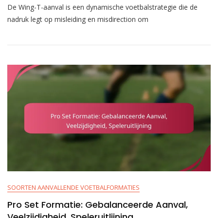
De Wing-T-aanval is een dynamische voetbalstrategie die de
T
Aanval:
nadruk legt op misleiding en misdirection om
Misleiding,
Misdirection,
Beweging
In
De
Backfield
SOORTEN AANVALLENDE VOETBALFORMATIES
Pro Set Formatie: Gebalanceerde Aanval,
Veelzijdigheid, Speleruitlijning