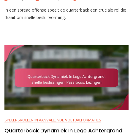
Verantwoordelijkhe
In een spread offense speelt de quarterback een cruciale rol die
Van
De
draait om snelle besluitvorming,
Quarterback
In
Een
Spread
Offense:
Besluitvorming,
Lezen,
Uitvoering
SPELERSROLLEN IN AANVALLENDE VOETBALFORMATIES
Quarterback Dynamiek In Lege Achtergrond: