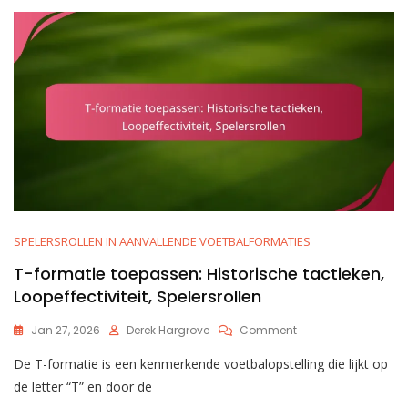
SPELERSROLLEN IN AANVALLENDE VOETBALFORMATIES
T-formatie toepassen: Historische tactieken,
Loopeffectiviteit, Spelersrollen
On
Jan 27, 2026
Derek Hargrove
Comment
T-
De T-formatie is een kenmerkende voetbalopstelling die lijkt op
Formatie
Toepassen:
de letter “T” en door de
Historische