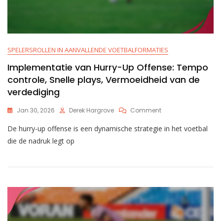
SPELERSROLLEN IN AANVALLENDE VOETBALFORMATIES
Implementatie van Hurry-Up Offense: Tempo
controle, Snelle plays, Vermoeidheid van de
verdediging
On
Jan 30, 2026
Derek Hargrove
Comment
Implementatie
De hurry-up offense is een dynamische strategie in het voetbal
Van
Hurry-
die de nadruk legt op
Up
Offense:
Tempo
Controle,
Snelle
Plays,
Vermoeidheid
Van