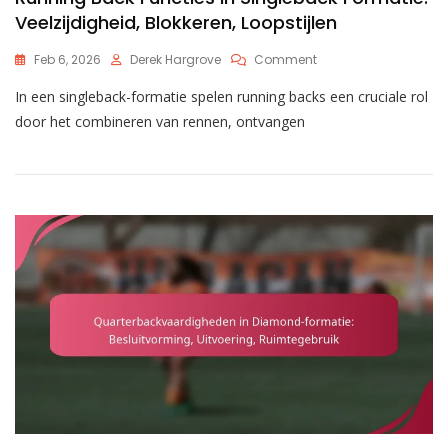
Veelzijdigheid, Blokkeren, Loopstijlen
On
Feb 6, 2026
Derek Hargrove
Comment
Running
In een singleback-formatie spelen running backs een cruciale rol
Back
Functies
door het combineren van rennen, ontvangen
In
Singleback
Formatie:
Veelzijdigheid,
Blokkeren,
Loopstijlen