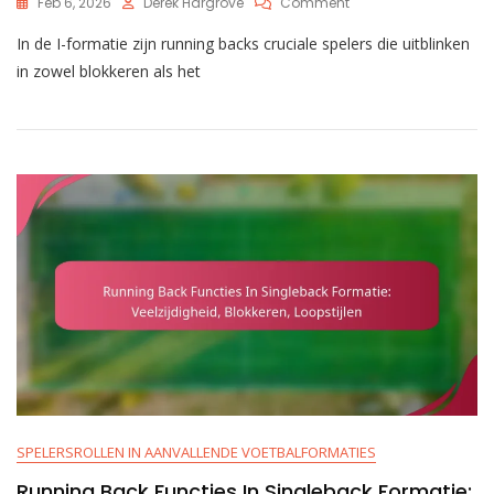
On
Feb 6, 2026
Derek Hargrove
Comment
Running
In de I-formatie zijn running backs cruciale spelers die uitblinken
Back
Rollen
in zowel blokkeren als het
In
I
Formatie:
Blokkeren,
Loopstijlen,
Veelzijdigheid
SPELERSROLLEN IN AANVALLENDE VOETBALFORMATIES
Running Back Functies In Singleback Formatie: