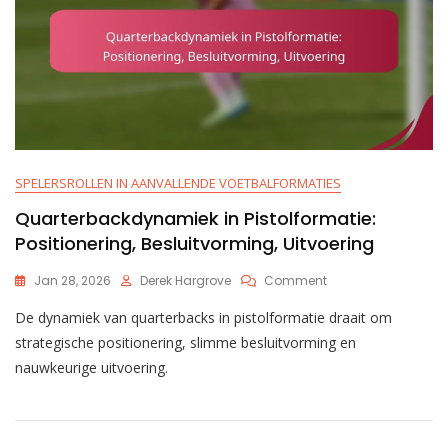
De
Verdediging
SPELERSROLLEN IN AANVALLENDE VOETBALFORMATIES
Quarterbackdynamiek in Pistolformatie:
Positionering, Besluitvorming, Uitvoering
On
Jan 28, 2026
Derek Hargrove
Comment
Quarterbackdynam
De dynamiek van quarterbacks in pistolformatie draait om
In
Pistolformatie:
strategische positionering, slimme besluitvorming en
Positionering,
nauwkeurige uitvoering.
Besluitvorming,
Uitvoering