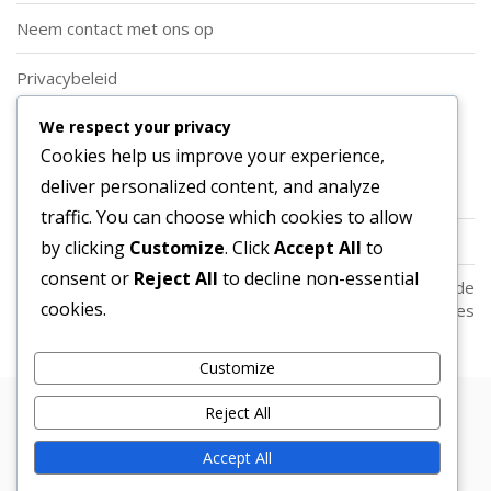
Neem contact met ons op
Privacybeleid
We respect your privacy
Categorieën
Cookies help us improve your experience,
deliver personalized content, and analyze
Soorten Aanvallende Voetbalformaties
traffic. You can choose which cookies to allow
Spelersrollen in Aanvallende Voetbalformaties
by clicking
Customize
. Click
Accept All
to
consent or
Reject All
to decline non-essential
Strategische Toepassingen van Aanvallende
cookies.
Voetbalformaties
Customize
Reject All
Copyright © 2026 Bosa. Powered by
Bosa Themes
Wie we zijn
Gebruikersovereenkomst
Accept All
Cookiebeleid
Neem contact met ons op
Privacybeleid