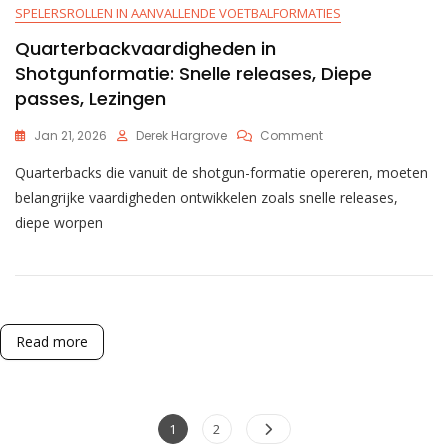
SPELERSROLLEN IN AANVALLENDE VOETBALFORMATIES
Quarterbackvaardigheden in
Shotgunformatie: Snelle releases, Diepe
passes, Lezingen
On
Jan 21, 2026
Derek Hargrove
Comment
Quarterbackvaardi
Quarterbacks die vanuit de shotgun-formatie opereren, moeten
In
Shotgunformatie:
belangrijke vaardigheden ontwikkelen zoals snelle releases,
Snelle
diepe worpen
Releases,
Diepe
Passes,
Lezingen
Read more
Posts
Page
Page
1
2