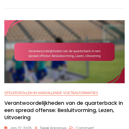
Tactieken,
Loopeffectiviteit,
Spelersrollen
SPELERSROLLEN IN AANVALLENDE VOETBALFORMATIES
Verantwoordelijkheden van de quarterback in
een spread offense: Besluitvorming, Lezen,
Uitvoering
On
Jan 22, 2026
Derek Hargrove
Comment