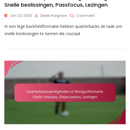
Snelle beslissingen, Passfocus, Lezingen
On
Jan 22, 2026
Derek Hargrove
Comment
Quarterback
In een lege backfieldformatie hebben quarterbacks de taak om
Dynamiek
In
snelle beslissingen te nemen die cruciaal
Lege
Achtergrond:
Snelle
Beslissingen,
Passfocus,
Lezingen