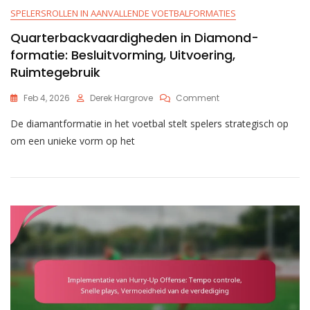
SPELERSROLLEN IN AANVALLENDE VOETBALFORMATIES
Quarterbackvaardigheden in Diamond-
formatie: Besluitvorming, Uitvoering,
Ruimtegebruik
On
Feb 4, 2026
Derek Hargrove
Comment
Quarterbackvaardig
De diamantformatie in het voetbal stelt spelers strategisch op
In
Diamond-
om een unieke vorm op het
Formatie:
Besluitvorming,
Uitvoering,
Ruimtegebruik