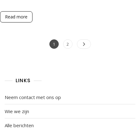
Strategie,
Veelzijdigheid,
Spelerafstemming
Read more
Posts
Page
Page
1
2
pagination
LINKS
Neem contact met ons op
Wie we zijn
Alle berichten