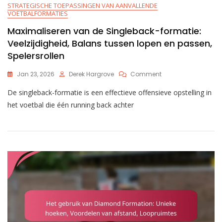
STRATEGISCHE TOEPASSINGEN VAN AANVALLENDE
VOETBALFORMATIES
Maximaliseren van de Singleback-formatie:
Veelzijdigheid, Balans tussen lopen en passen,
Spelersrollen
On
Jan 23, 2026
Derek Hargrove
Comment
Maximaliseren
De singleback-formatie is een effectieve offensieve opstelling in
Van
De
het voetbal die één running back achter
Singleback-
Formatie:
Veelzijdigheid,
Balans
Tussen
Lopen
En
Passen,
Spelersrollen