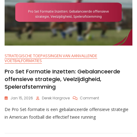
STRATEGISCHE TOEPASSINGEN VAN AANVALLENDE
VOETBALFORMATIES
Pro Set Formatie Inzetten: Gebalanceerde
offensieve strategie, Veelzijdigheid,
Spelerafstemming
On
Jan 15, 2026
Derek Hargrove
Comment
Pro
De Pro Set-formatie is een gebalanceerde offensieve strategie
Set
Formatie
in American football die effectief twee running
Inzetten:
Gebalanceerde
Offensieve