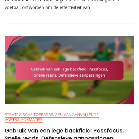
I-
voetbal, ontworpen om de effectiviteit van
Formatie:
Krachtplays,
Effectiviteit
Van
Play-
Action,
Blokschema’s
STRATEGISCHE TOEPASSINGEN VAN AANVALLENDE
VOETBALFORMATIES
Gebruik van een lege backfield: Passfocus,
Snelle reads, Defensieve aanpassingen