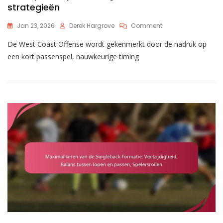
strategieën
On
Jan 23, 2026
Derek Hargrove
Comment
Aanpassing
De West Coast Offense wordt gekenmerkt door de nadruk op
Van
De
een kort passenspel, nauwkeurige timing
West
Coast
Offense:
Korte
Pass-
Spel,
Timing,
Balcontrole
Strategieën