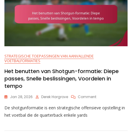
STRATEGISCHE TOEPASSINGEN VAN AANVALLENDE
VOETBALFORMATIES
Het benutten van Shotgun-formatie: Diepe
passes, Snelle beslissingen, Voordelen in
tempo
On
Jan 28, 2026
Derek Hargrove
Comment
Het
De shotgunformatie is een strategische offensieve opstelling in
Benutten
Van
het voetbal die de quarterback enkele yards
Shotgun-
Formatie:
Diepe