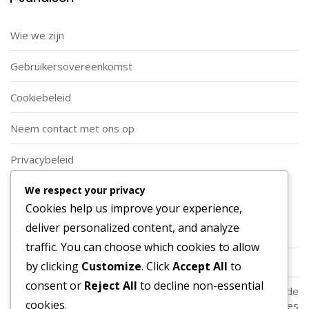
Wie we zijn
Gebruikersovereenkomst
Cookiebeleid
Neem contact met ons op
Privacybeleid
We respect your privacy
Categorieën
Cookies help us improve your experience,
deliver personalized content, and analyze
Soorten Aanvallende Voetbalformaties
traffic. You can choose which cookies to allow
Spelersrollen in Aanvallende Voetbalformaties
by clicking
Customize
. Click
Accept All
to
consent or
Reject All
to decline non-essential
Strategische Toepassingen van Aanvallende
cookies.
Voetbalformaties