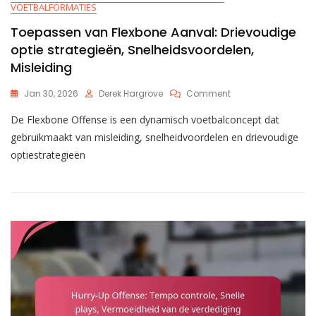
VOETBALFORMATIES
Toepassen van Flexbone Aanval: Drievoudige
optie strategieën, Snelheidsvoordelen,
Misleiding
On
Jan 30, 2026
Derek Hargrove
Comment
Toepassen
De Flexbone Offense is een dynamisch voetbalconcept dat
Van
Flexbone
gebruikmaakt van misleiding, snelheidvoordelen en drievoudige
Aanval:
optiestrategieën
Drievoudige
Optie
Strategieën,
Snelheidsvoordelen
Misleiding