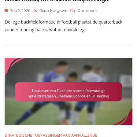
On
Feb 2, 2026
Derek Hargrove
Comment
Gebruik
De lege backfieldformatie in football plaatst de quarterback
Van
Een
zonder running backs, wat de nadruk legt
Lege
Backfield:
Passfocus,
Snelle
Reads,
Defensieve
Aanpassingen
STRATEGISCHE TOEPASSINGEN VAN AANVALLENDE