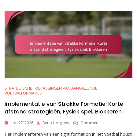
Passes,
Snelle
Beslissingen,
Voordelen
In
Tempo
STRATEGISCHE TOEPASSINGEN VAN AANVALLENDE
VOETBALFORMATIES
Implementatie van Strakke Formatie: Korte
afstand strategieën, Fysiek spel, Blokkeren
On
Jan 27, 2026
Derek Hargrove
Comment
Implementatie
Het implementeren van een tight formation in het voetbal houdt
Van