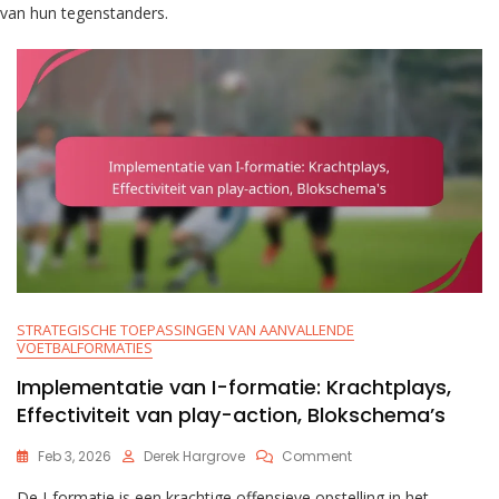
van hun tegenstanders.
STRATEGISCHE TOEPASSINGEN VAN AANVALLENDE
VOETBALFORMATIES
Implementatie van I-formatie: Krachtplays,
Effectiviteit van play-action, Blokschema’s
On
Feb 3, 2026
Derek Hargrove
Comment
Implementatie
De I-formatie is een krachtige offensieve opstelling in het
Van