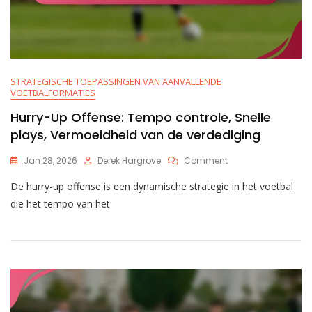
STRATEGISCHE TOEPASSINGEN VAN AANVALLENDE
VOETBALFORMATIES
Hurry-Up Offense: Tempo controle, Snelle
plays, Vermoeidheid van de verdediging
On
Jan 28, 2026
Derek Hargrove
Comment
Hurry-
De hurry-up offense is een dynamische strategie in het voetbal
Up
Offense:
die het tempo van het
Tempo
Controle,
Snelle
Plays,
Vermoeidheid
Van
De
Verdediging