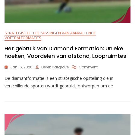
STRATEGISCHE TOEPASSINGEN VAN AANVALLENDE
VOETBALFORMATIES
Het gebruik van Diamond Formation: Unieke
hoeken, Voordelen van afstand, Loopruimtes
On
Jan 16, 2026
Derek Hargrove
Comment
Het
De diamantformatie is een strategische opstelling die in
Gebruik
Van
verschillende sporten wordt gebruikt, ontworpen om de
Diamond
Formation:
Unieke
Hoeken,
Voordelen
Van
Afstand,
Loopruimtes