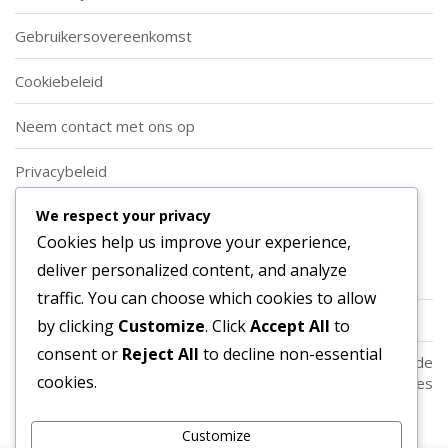
Gebruikersovereenkomst
Cookiebeleid
Neem contact met ons op
Privacybeleid
We respect your privacy
Categorieën
Cookies help us improve your experience,
deliver personalized content, and analyze
Soorten Aanvallende Voetbalformaties
traffic. You can choose which cookies to allow
Spelersrollen in Aanvallende Voetbalformaties
by clicking
Customize
. Click
Accept All
to
consent or
Reject All
to decline non-essential
Strategische Toepassingen van Aanvallende
cookies.
Voetbalformaties
Customize