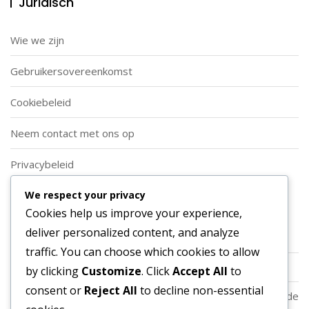
Juridisch
Wie we zijn
Gebruikersovereenkomst
Cookiebeleid
Neem contact met ons op
Privacybeleid
We respect your privacy
Categorieën
Cookies help us improve your experience,
deliver personalized content, and analyze
Soorten Aanvallende Voetbalformaties
traffic. You can choose which cookies to allow
Spelersrollen in Aanvallende Voetbalformaties
by clicking
Customize
. Click
Accept All
to
consent or
Reject All
to decline non-essential
Strategische Toepassingen van Aanvallende