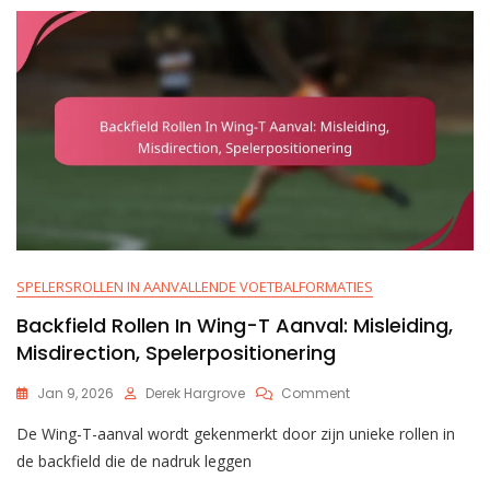
Concepten,
Snelle
Releases,
Ontvanger
Routes
SPELERSROLLEN IN AANVALLENDE VOETBALFORMATIES
Backfield Rollen In Wing-T Aanval: Misleiding,
Misdirection, Spelerpositionering
On
Jan 9, 2026
Derek Hargrove
Comment
Backfield
De Wing-T-aanval wordt gekenmerkt door zijn unieke rollen in
Rollen
In
de backfield die de nadruk leggen
Wing-