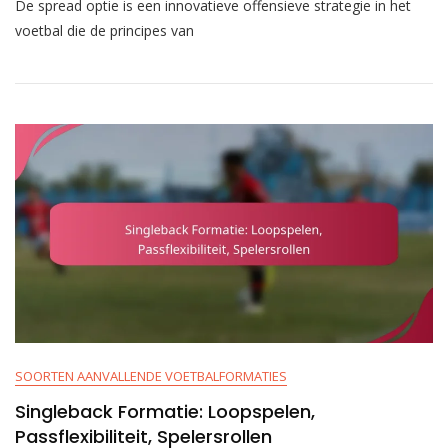
De spread optie is een innovatieve offensieve strategie in het
Van
Spread
voetbal die de principes van
Optie:
Quarterback
Runs,
Read
Opties,
Defensieve
Uitdagingen
SOORTEN AANVALLENDE VOETBALFORMATIES
Singleback Formatie: Loopspelen,
Passflexibiliteit, Spelersrollen