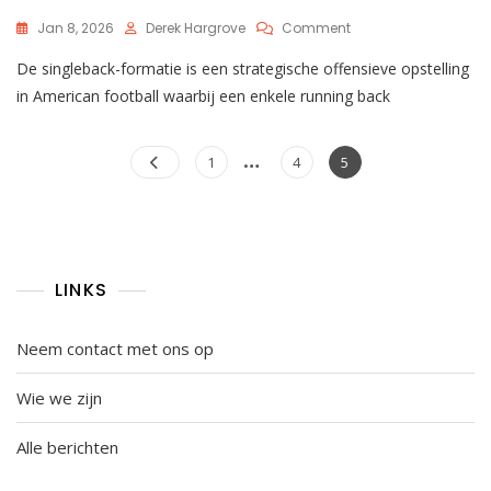
On
Jan 8, 2026
Derek Hargrove
Comment
Singleback
De singleback-formatie is een strategische offensieve opstelling
Formatie:
Loopspelen,
in American football waarbij een enkele running back
Passflexibiliteit,
Spelersrollen
Posts
…
Page
Page
Page
1
4
5
pagination
LINKS
Neem contact met ons op
Wie we zijn
Alle berichten