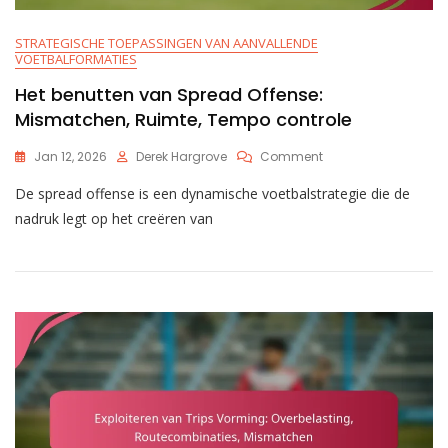
STRATEGISCHE TOEPASSINGEN VAN AANVALLENDE
VOETBALFORMATIES
Het benutten van Spread Offense:
Mismatchen, Ruimte, Tempo controle
On
Jan 12, 2026
Derek Hargrove
Comment
Het
De spread offense is een dynamische voetbalstrategie die de
Benutten
Van
nadruk legt op het creëren van
Spread
Offense:
Mismatchen,
Ruimte,
Tempo
Controle