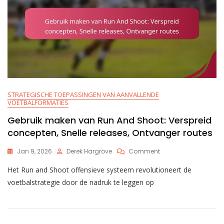
STRATEGISCHE TOEPASSINGEN VAN AANVALLENDE
VOETBALFORMATIES
Gebruik maken van Run And Shoot: Verspreid
concepten, Snelle releases, Ontvanger routes
On
Jan 9, 2026
Derek Hargrove
Comment
Gebruik
Het Run and Shoot offensieve systeem revolutioneert de
Maken
Van
voetbalstrategie door de nadruk te leggen op
Run
And
Shoot:
Verspreid