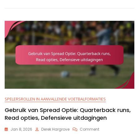
T
Aanval:
Misleiding,
Misdirection,
Spelerpositionering
SPELERSROLLEN IN AANVALLENDE VOETBALFORMATIES
Gebruik van Spread Optie: Quarterback runs,
Read opties, Defensieve uitdagingen
On
Jan 8, 2026
Derek Hargrove
Comment
Gebruik