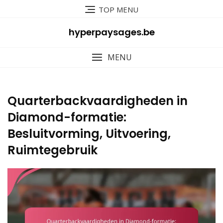
Skip
TOP MENU
to
content
hyperpaysages.be
MENU
Quarterbackvaardigheden in
Diamond-formatie:
Besluitvorming, Uitvoering,
Ruimtegebruik