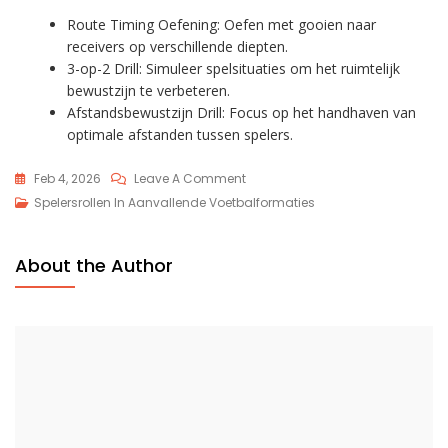
Route Timing Oefening: Oefen met gooien naar
receivers op verschillende diepten.
3-op-2 Drill: Simuleer spelsituaties om het ruimtelijk
bewustzijn te verbeteren.
Afstandsbewustzijn Drill: Focus op het handhaven van
optimale afstanden tussen spelers.
On
Feb 4, 2026
Leave A Comment
Quarterbackvaardigheden
Spelersrollen In Aanvallende Voetbalformaties
In
Diamond-
About the Author
Formatie:
Besluitvorming,
Uitvoering,
Ruimtegebruik