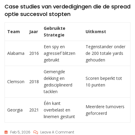
Case studies van verdedigingen die de spread
optie succesvol stopten
Gebruikte
Team
Jaar
Uitkomst
Strategie
Een spy en
Tegenstander onder
Alabama
2016
agressief blitzen
de 200 totale yards
gebruikt
gehouden
Gemengde
dekking en
Scoren beperkt tot
Clemson
2018
gedisciplineerd
10 punten
tacklen
Één kant
Meerdere turnovers
Georgia
2021
overbelast en
geforceerd
linemen gestunt
On
Feb 5, 2026
Leave A Comment