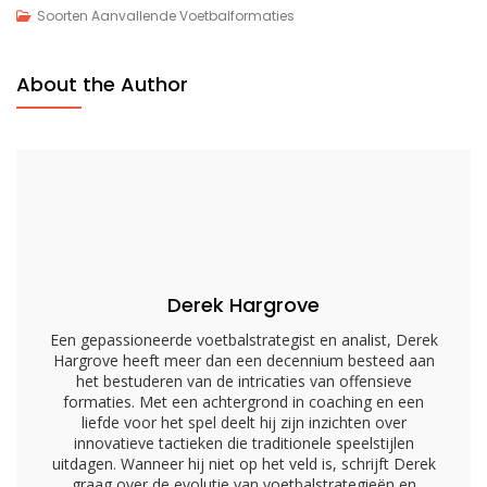
Spread
Soorten Aanvallende Voetbalformaties
Optie:
Quarterback
About the Author
Runs,
Read
Options,
Defensieve
Uitdagingen
Derek Hargrove
Een gepassioneerde voetbalstrategist en analist, Derek
Hargrove heeft meer dan een decennium besteed aan
het bestuderen van de intricaties van offensieve
formaties. Met een achtergrond in coaching en een
liefde voor het spel deelt hij zijn inzichten over
innovatieve tactieken die traditionele speelstijlen
uitdagen. Wanneer hij niet op het veld is, schrijft Derek
graag over de evolutie van voetbalstrategieën en