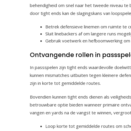
behendigheid om snel naar het tweede niveau te b
door tight ends kan de slagingskans van loopspele
Betrek defensieve linemen om ruimte te c
Sluit linebackers af om langere runs mogeli
Gebruik voetwerk en hefboomwerking om 
Ontvangende rollen in passspe
In passspelen zijn tight ends waardevolle doelwi
kunnen mismatches uitbuiten tegen kleinere defens
zijn in korte tot gemiddelde routes.
Bovendien kunnen tight ends dienen als veilighei
betrouwbare optie bieden wanneer primaire ontva
vangen en yards na de vangst te winnen, vergroot 
Loop korte tot gemiddelde routes om sche