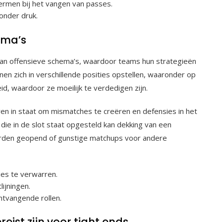
ermen bij het vangen van passes.
onder druk.
ema’s
d van offensieve schema’s, waardoor teams hun strategieën
nen zich in verschillende posities opstellen, waaronder op
eid, waardoor ze moeilijk te verdedigen zijn.
en in staat om mismatches te creëren en defensies in het
die in de slot staat opgesteld kan dekking van een
rden geopend of gunstige matchups voor andere
ies te verwarren.
ijningen.
ntvangende rollen.
eist zijn voor tight ends