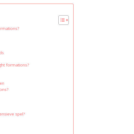
formations?
n
nds
ight formations?
ren
ions?
fensieve spel?