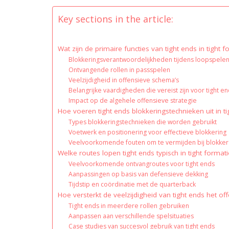
Key sections in the article:
Wat zijn de primaire functies van tight ends in tight 
Blokkeringsverantwoordelijkheden tijdens loopspele
Ontvangende rollen in passspelen
Veelzijdigheid in offensieve schema’s
Belangrijke vaardigheden die vereist zijn voor tight e
Impact op de algehele offensieve strategie
Hoe voeren tight ends blokkeringstechnieken uit in t
Types blokkeringstechnieken die worden gebruikt
Voetwerk en positionering voor effectieve blokkering
Veelvoorkomende fouten om te vermijden bij blokke
Welke routes lopen tight ends typisch in tight format
Veelvoorkomende ontvangroutes voor tight ends
Aanpassingen op basis van defensieve dekking
Tijdstip en coördinatie met de quarterback
Hoe versterkt de veelzijdigheid van tight ends het of
Tight ends in meerdere rollen gebruiken
Aanpassen aan verschillende spelsituaties
Case studies van succesvol gebruik van tight ends