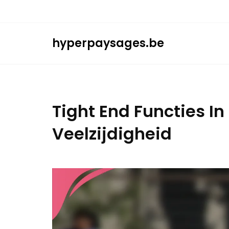
Skip
to
content
hyperpaysages.be
Tight End Functies In
Veelzijdigheid