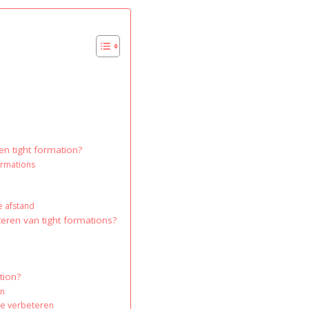
en tight formation?
ormations
e afstand
eren van tight formations?
tion?
en
te verbeteren