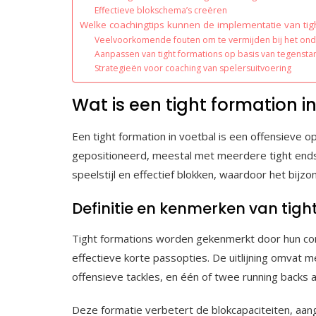
Effectieve blokschema’s creëren
Welke coachingtips kunnen de implementatie van tig
Veelvoorkomende fouten om te vermijden bij het onde
Aanpassen van tight formations op basis van tegenst
Strategieën voor coaching van spelersuitvoering
Wat is een tight formation i
Een tight formation in voetbal is een offensieve ops
gepositioneerd, meestal met meerdere tight ends e
speelstijl en effectief blokken, waardoor het bijzon
Definitie en kenmerken van tigh
Tight formations worden gekenmerkt door hun com
effectieve korte passopties. De uitlijning omvat 
offensieve tackles, en één of twee running backs 
Deze formatie verbetert de blokcapaciteiten, aang