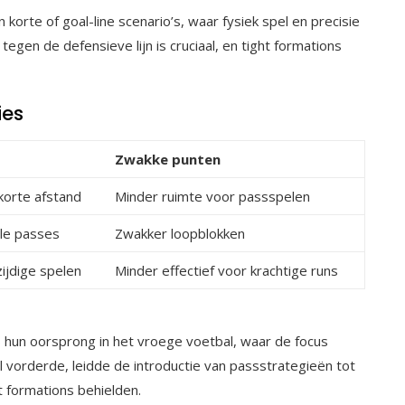
korte of goal-line scenario’s, waar fysiek spel en precisie
egen de defensieve lijn is cruciaal, en tight formations
ies
Zwakke punten
 korte afstand
Minder ruimte voor passspelen
lle passes
Zwakker loopblokken
ijdige spelen
Minder effectief voor krachtige runs
ds hun oorsprong in het vroege voetbal, waar de focus
 vorderde, leidde de introductie van passstrategieën tot
t formations behielden.