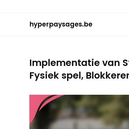
Skip
to
content
hyperpaysages.be
Implementatie van St
Fysiek spel, Blokkere