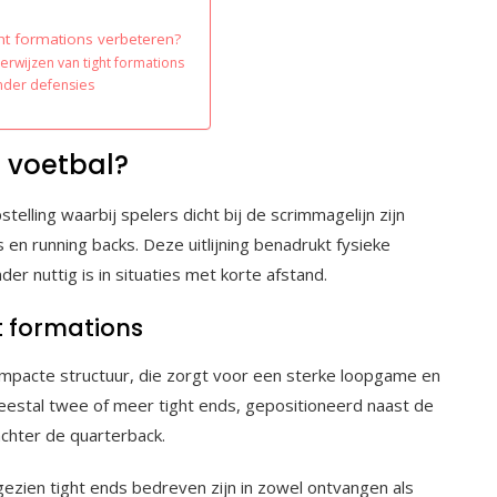
ht formations verbeteren?
rwijzen van tight formations
ander defensies
n voetbal?
telling waarbij spelers dicht bij de scrimmagelijn zijn
n running backs. Deze uitlijning benadrukt fysieke
der nuttig is in situaties met korte afstand.
t formations
pacte structuur, die zorgt voor een sterke loopgame en
meestal twee of meer tight ends, gepositioneerd naast de
achter de quarterback.
ezien tight ends bedreven zijn in zowel ontvangen als