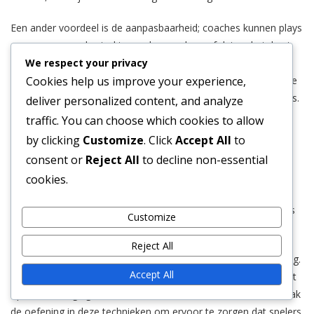
Een ander voordeel is de aanpasbaarheid; coaches kunnen plays
aanpassen aan de sterkte van hun spelers, of dat nu betekent
We respect your privacy
dat ze de nadruk leggen op snelheid, kracht of behendigheid.
Cookies help us improve your experience,
Deze flexibiliteit kan een game-changer zijn, vooral wanneer ze
worden geconfronteerd met verschillende defensieve schema’s.
deliver personalized content, and analyze
traffic. You can choose which cookies to allow
Misdirection-technieken
by clicking
Customize
. Click
Accept All
to
Misdirection is een hoeksteen van de Wing-T-aanval, waarbij
consent or
Reject All
to decline non-essential
fakes en misleidende bewegingen worden gebruikt om
cookies.
verdedigers te verwarren. Veelvoorkomende technieken
omvatten valse overdrachten en reverse-plays, die verdedigers
Customize
weg kunnen trekken van de werkelijke baldrager.
Reject All
Effectieve misdirection vereist nauwkeurige timing en uitvoering.
Accept All
Spelers moeten hun fakes overtuigend verkopen om de impact
op de verdediging te maximaliseren. Coaches benadrukken vaak
de oefening in deze technieken om ervoor te zorgen dat spelers