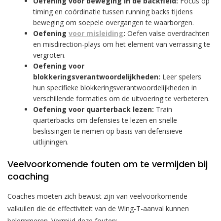
Oefening voor beweging in de backfield:
Focus op
timing en coördinatie tussen running backs tijdens
beweging om soepele overgangen te waarborgen.
Oefening
voor misleiding
:
Oefen valse overdrachten
en misdirection-plays om het element van verrassing te
vergroten.
Oefening voor
blokkeringsverantwoordelijkheden:
Leer spelers
hun specifieke blokkeringsverantwoordelijkheden in
verschillende formaties om de uitvoering te verbeteren.
Oefening voor quarterback lezen:
Train
quarterbacks om defensies te lezen en snelle
beslissingen te nemen op basis van defensieve
uitlijningen.
Veelvoorkomende fouten om te vermijden bij
coaching
Coaches moeten zich bewust zijn van veelvoorkomende
valkuilen die de effectiviteit van de Wing-T-aanval kunnen
belemmeren. Vermijd deze fouten: