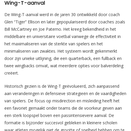
Wing-T-aanval
De Wing-T-aanval werd in de jaren 30 ontwikkeld door coach
Glen “Tiger” Ellison en later gepopulariseerd door coaches zoals
Bill McCartney en Joe Paterno. Het kreeg bekendheid in het
middelbare en universitaire voetbal vanwege de effectiviteit in
het maximaliseren van de sterkte van spelers en het
minimaliseren van zwaktes. Het systeem wordt gekenmerkt
door zijn unieke uitlijning, die een quarterback, een fullback en
twee wingbacks omvat, wat meerdere opties voor balverdeling
creëert.
Historisch gezien is de Wing-T geëvolueerd, zich aanpassend
aan veranderingen in defensieve strategieën en de vaardigheden
van spelers. De focus op misdirection en misleiding heeft het
een favoriet gemaakt onder teams die de voorkeur geven aan
een sterk loopspel boven een passintensievere aanval. De
formatie is bijzonder succesvol gebleken in kleinere scholen
waar atleten mogelijk niet de grootte of snelheid hebben om te