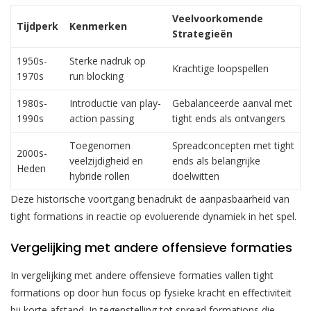
Veelvoorkomende
Tijdperk
Kenmerken
Strategieën
1950s-
Sterke nadruk op
Krachtige loopspellen
1970s
run blocking
1980s-
Introductie van play-
Gebalanceerde aanval met
1990s
action passing
tight ends als ontvangers
Toegenomen
Spreadconcepten met tight
2000s-
veelzijdigheid en
ends als belangrijke
Heden
hybride rollen
doelwitten
Deze historische voortgang benadrukt de aanpasbaarheid van
tight formations in reactie op evoluerende dynamiek in het spel.
Vergelijking met andere offensieve formaties
In vergelijking met andere offensieve formaties vallen tight
formations op door hun focus op fysieke kracht en effectiviteit
bij korte afstand. In tegenstelling tot spread formations die