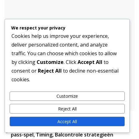
Blokkeringsschema’s
We respect your privacy
Cookies help us improve your experience,
Derek Hargrove
deliver personalized content, and analyze
Een gepassioneerde voetbalstrategist en analist, Derek
traffic. You can choose which cookies to allow
Hargrove heeft meer dan een decennium besteed aan
by clicking
Customize
. Click
Accept All
to
het bestuderen van de intricaties van offensieve
formaties. Met een achtergrond in coaching en een
consent or
Reject All
to decline non-essential
liefde voor het spel deelt hij zijn inzichten over
cookies.
innovatieve tactieken die traditionele speelstijlen
uitdagen. Wanneer hij niet op het veld is, schrijft Derek
graag over de evolutie van voetbalstrategieën en
Customize
begeleidt hij jonge spelers.
Reject All
Accept All
Post
Aanpassing van de West Coast Offense: Korte
pass-spel, Timing, Balcontrole strategieën
navigation