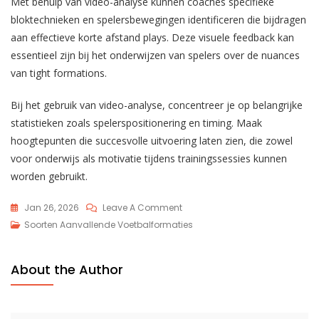
Met behulp van video-analyse kunnen coaches specifieke
bloktechnieken en spelersbewegingen identificeren die bijdragen
aan effectieve korte afstand plays. Deze visuele feedback kan
essentieel zijn bij het onderwijzen van spelers over de nuances
van tight formations.
Bij het gebruik van video-analyse, concentreer je op belangrijke
statistieken zoals spelerspositionering en timing. Maak
hoogtepunten die succesvolle uitvoering laten zien, die zowel
voor onderwijs als motivatie tijdens trainingssessies kunnen
worden gebruikt.
On
Jan 26, 2026
Leave A Comment
Strakke
Soorten Aanvallende Voetbalformaties
Formatie:
Korte
About the Author
Afstand,
Fysiek
Spel,