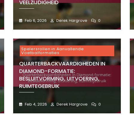
VEELZIJDIGHEID
Feb 6, 2026
Derek Hargrove
0
Spelersrollen in Aanvallende
Voetbalformaties
QUARTERBACKVAARDIGHEDEN IN
DIAMOND-FORMATIE:
BESLUITVORMING, UITVOERING,
RUIMTEGEBRUIK
Feb 4, 2026
Derek Hargrove
0