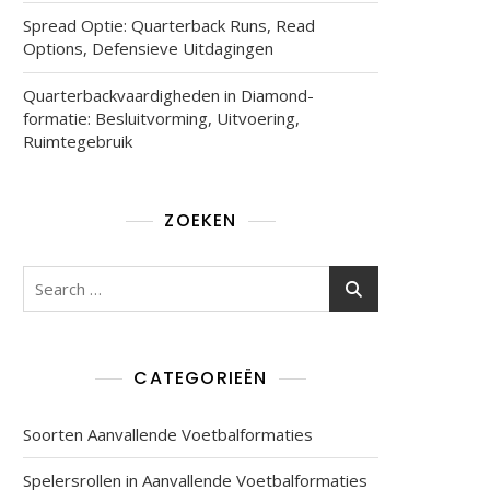
Spread Optie: Quarterback Runs, Read
Options, Defensieve Uitdagingen
e:
g
Quarterbackvaardigheden in Diamond-
formatie: Besluitvorming, Uitvoering,
Ruimtegebruik
,
ZOEKEN
Search
for:
CATEGORIEËN
atie:
Soorten Aanvallende Voetbalformaties
Spelersrollen in Aanvallende Voetbalformaties