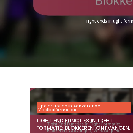
De spread optie is een in
In de I-formatie zijn run
Tight ends in tight for
De Wing-T-aanval is
t
De diamantformatie in he
In een singleback-form
Spelersrollen in Aanvallende
Voetbalformaties
TIGHT END FUNCTIES IN TIGHT
FORMATIE: BLOKKEREN, ONTVANGEN,