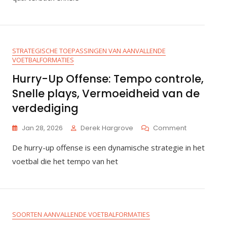
Passes,
Aanvallend
Tempo
STRATEGISCHE TOEPASSINGEN VAN AANVALLENDE
VOETBALFORMATIES
Hurry-Up Offense: Tempo controle,
Snelle plays, Vermoeidheid van de
verdediging
On
Jan 28, 2026
Derek Hargrove
Comment
Hurry-
De hurry-up offense is een dynamische strategie in het
Up
Offense:
voetbal die het tempo van het
Tempo
Controle,
Snelle
Plays,
Vermoeidhe
SOORTEN AANVALLENDE VOETBALFORMATIES
Van