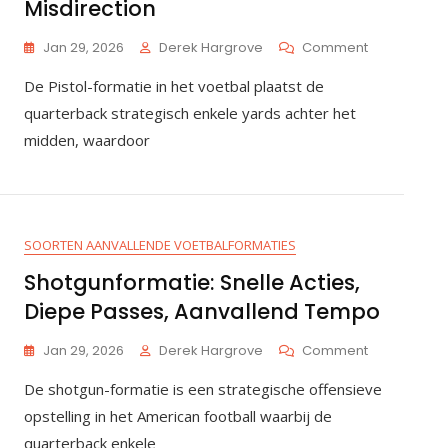
Misdirection
On
Jan 29, 2026
Derek Hargrove
Comment
Pistolformati
De Pistol-formatie in het voetbal plaatst de
Positionerin
Van
quarterback strategisch enkele yards achter het
De
midden, waardoor
Quarterback
Run-
Pass-
Opties,
Misdirection
SOORTEN AANVALLENDE VOETBALFORMATIES
Shotgunformatie: Snelle Acties,
Diepe Passes, Aanvallend Tempo
On
Jan 29, 2026
Derek Hargrove
Comment
Shotgunform
De shotgun-formatie is een strategische offensieve
Snelle
Acties,
opstelling in het American football waarbij de
Diepe
quarterback enkele