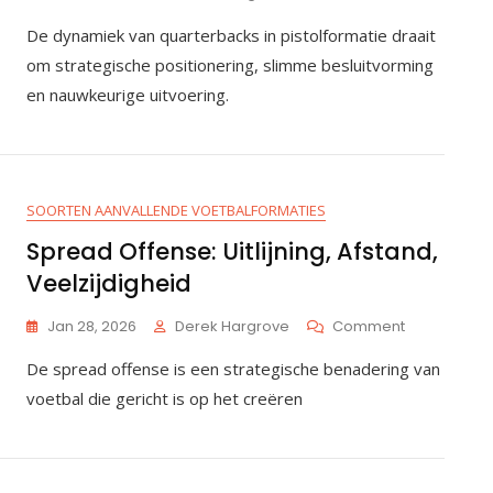
Quarterbac
De dynamiek van quarterbacks in pistolformatie draait
In
Pistolformati
om strategische positionering, slimme besluitvorming
Positionerin
en nauwkeurige uitvoering.
Besluitvormi
Uitvoering
SOORTEN AANVALLENDE VOETBALFORMATIES
Spread Offense: Uitlijning, Afstand,
Veelzijdigheid
On
Jan 28, 2026
Derek Hargrove
Comment
Spread
De spread offense is een strategische benadering van
Offense:
Uitlijning,
voetbal die gericht is op het creëren
Afstand,
Veelzijdighe