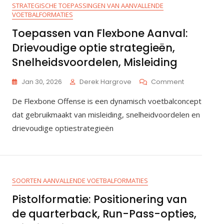
STRATEGISCHE TOEPASSINGEN VAN AANVALLENDE
VOETBALFORMATIES
Toepassen van Flexbone Aanval:
Drievoudige optie strategieën,
Snelheidsvoordelen, Misleiding
On
Jan 30, 2026
Derek Hargrove
Comment
Toepassen
De Flexbone Offense is een dynamisch voetbalconcept
Van
Flexbone
dat gebruikmaakt van misleiding, snelheidvoordelen en
Aanval:
drievoudige optiestrategieën
Drievoudige
Optie
Strategieën,
Snelheidsvo
Misleiding
SOORTEN AANVALLENDE VOETBALFORMATIES
Pistolformatie: Positionering van
de quarterback, Run-Pass-opties,