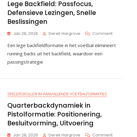
De
Lege Backfield: Passfocus,
Verdedigin
Defensieve Lezingen, Snelle
Beslissingen
On
Jan 28, 2026
Derek Hargrove
Comment
Lege
Een lege backfieldformatie in het voetbal elimineert
Backfield:
Passfocus,
running backs uit het backfield, waardoor een
Defensieve
passingstrategie
Lezingen,
Snelle
Beslissingen
SPELERSROLLEN IN AANVALLENDE VOETBALFORMATIES
Quarterbackdynamiek in
Pistolformatie: Positionering,
Besluitvorming, Uitvoering
On
Jan 28, 2026
Derek Hargrove
Comment