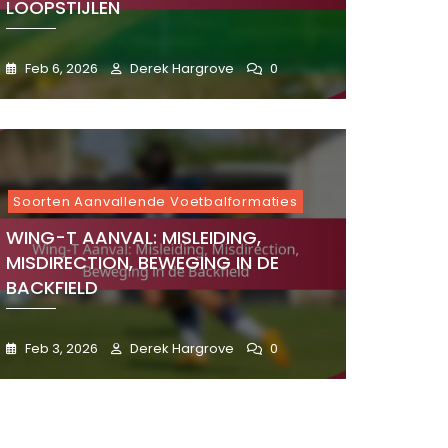
LOOPSTIJLEN
Feb 6, 2026
Derek Hargrove
0
Soorten Aanvallende Voetbalformaties
WING-T AANVAL: MISLEIDING,
MISDIRECTION, BEWEGING IN DE
BACKFIELD
Feb 3, 2026
Derek Hargrove
0